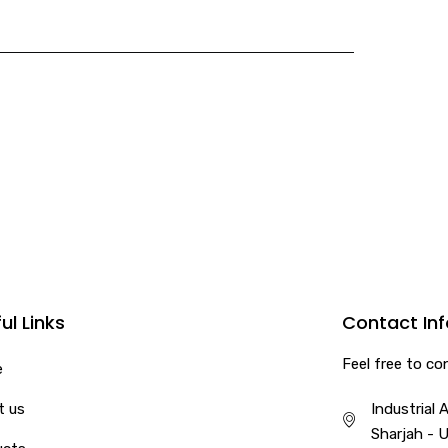
ul Links
Contact In
Feel free to co
e
t us
Industrial A
Sharjah - 