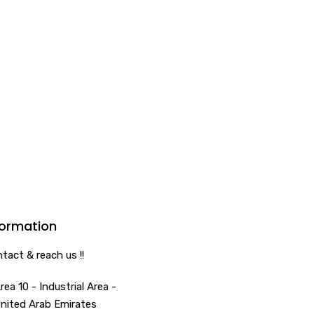
formation
ntact & reach us !!
rea 10 - Industrial Area -
United Arab Emirates